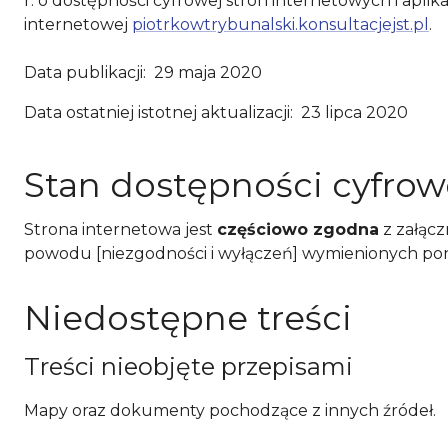
r. o dostępności cyfrowej stron internetowych i apl
internetowej
piotrkowtrybunalski.konsultacjejst.pl
.
Data publikacji:
29 maja 2020
Data ostatniej istotnej aktualizacji:
23 lipca 2020
Stan dostępności cyfrow
Strona internetowa jest
częściowo zgodna
z załąc
powodu [niezgodności i wyłączeń] wymienionych pon
Niedostępne treści
Treści nieobjęte przepisami
Mapy oraz dokumenty pochodzące z innych źródeł.