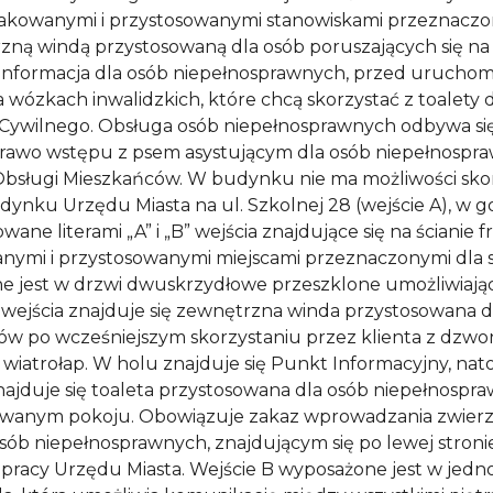
znakowanymi i przystosowanymi stanowiskami przeznac
ą windą przystosowaną dla osób poruszających się na w
i: „Informacja dla osób niepełnosprawnych, przed urucho
wózkach inwalidzkich, które chcą skorzystać z toalety 
 Cywilnego. Obsługa osób niepełnosprawnych odbywa si
 prawo wstępu z psem asystującym dla osób niepełnosp
 Obsługi Mieszkańców. W budynku nie ma możliwości sko
nku Urzędu Miasta na ul. Szkolnej 28 (wejście A), w go
ane literami „A” i „B” wejścia znajdujące się na ścianie
wanymi i przystosowanymi miejscami przeznaczonymi dl
one jest w drzwi dwuskrzydłowe przeszklone umożliwiają
 wejścia znajduje się zewnętrzna winda przystosowana d
ów po wcześniejszym skorzystaniu przez klienta z dzwo
i wiatrołap. W holu znajduje się Punkt Informacyjny, nat
 znajduje się toaleta przystosowana dla osób niepełnos
owanym pokoju. Obowiązuje zakaz wprowadzania zwierzą
ób niepełnosprawnych, znajdującym się po lewej stron
 pracy Urzędu Miasta. Wejście B wyposażone jest w jed