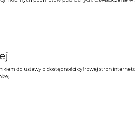
ikacji mobilnych podmiotów publicznych. Oświadczenie w
ej
znikiem do ustawy o dostępności cyfrowej stron interne
iżej
.