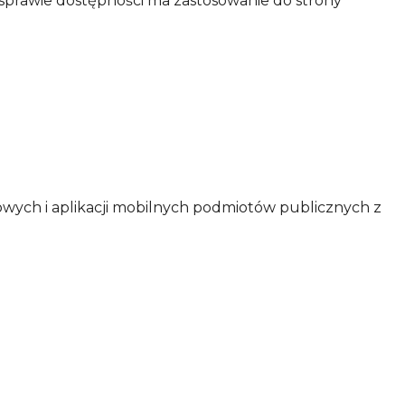
 sprawie dostępności ma zastosowanie do strony
towych i aplikacji mobilnych podmiotów publicznych
z