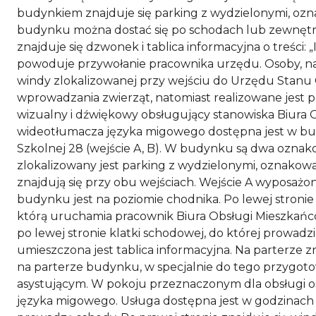
budynkiem znajduje się parking z wydzielonymi, o
budynku można dostać się po schodach lub zewnętrzn
znajduje się dzwonek i tablica informacyjna o treśc
powoduje przywołanie pracownika urzędu. Osoby, na 
windy zlokalizowanej przy wejściu do Urzędu Stanu
wprowadzania zwierząt, natomiast realizowane jest
wizualny i dźwiękowy obsługujący stanowiska Biura
wideotłumacza języka migowego dostępna jest w budy
Szkolnej 28 (wejście A, B). W budynku są dwa oznakow
zlokalizowany jest parking z wydzielonymi, oznako
znajdują się przy obu wejściach. Wejście A wyposaż
budynku jest na poziomie chodnika. Po lewej stronie
którą uruchamia pracownik Biura Obsługi Mieszkańc
po lewej stronie klatki schodowej, do której prowadz
umieszczona jest tablica informacyjna. Na parterze
na parterze budynku, w specjalnie do tego przygot
asystującym. W pokoju przeznaczonym dla obsługi os
języka migowego. Usługa dostępna jest w godzinach