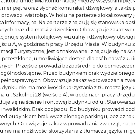
da, która umożliwia komunikację między wszystkimi pięt
umer piętra oraz słychać komunikat dźwiękowy, a także 
prowadzi wiatrołap. W holu na parterze zlokalizowany j
a informacyjna. Na parterze znajdują się stanowiska ob
wnych oraz dla matki z dzieckiem. Obowiązuje zakaz wpr
onuje system kolejkowy wizualny i dźwiękowy obsługuj
ściu A, w godzinach pracy Urzędu Miasta. W budynku zn
macji Turystycznej jest oznakowane i znajduje się na śc
 przeszklone, umożliwiające dostęp dla osób na wózku
wnych. Przejście prowadzi bezpośrednio do pomieszczen
e są ogólnodostępne. Przed budynkiem brak wydzielone
pełnosprawnych. Obowiązuje zakaz wprowadzania zwierz
dynku nie ma możliwości skorzystania z tłumacza języ
l. Szkolnej 28 (wejście A), w godzinach pracy Urzędu M
jduje się na ścianie frontowej budynku od ul. Starowar
u inwalidzkim. Brak podjazdu. Do budynku prowadzi pod
 Przed budynkiem brak wydzielonego parkingu, bez ozna
nych. Obowiązuje zakaz wprowadzania zwierząt, natom
 nie ma możliwości skorzystania z tłumacza języka m