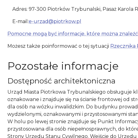
Adres:
97-300 Piotrków Trybunalski, Pasaż Karola
E-mail:
e-urzad@piotrkow.pl
Pomocne mogą być informacje, które można znaleźć
Możesz także poinformować o tej sytuacji
Rzecznika 
Pozostałe informacje
Dostępność architektoniczna
Urząd Miasta Piotrkowa Trybunalskiego obsługuje kli
oznakowane i znajduje się na ścianie frontowej od 
dla osób na wózku inwalidzkim. Do budynku prowadz
wydzielonymi, oznakowanymi i przystosowanymi stan
W holu po lewej stronie znajduje się Punkt Informacyj
przystosowana dla osób niepełnosprawnych, do które
Strony Urzędu Stanu Cywilnego. Wejście do Urzędu S