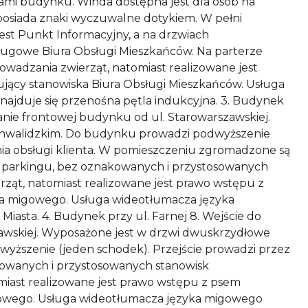
rami budynku. Winda dostępna jest dla osób na
posiada znaki wyczuwalne dotykiem. W pełni
est Punkt Informacyjny, a na drzwiach
sługowe Biura Obsługi Mieszkańców. Na parterze
owadzania zwierząt, natomiast realizowane jest
ący stanowiska Biura Obsługi Mieszkańców. Usługa
ajduje się przenośna pętla indukcyjna. 3. Budynek
ianie frontowej budynku od ul. Starowarszawskiej.
 inwalidzkim. Do budynku prowadzi podwyższenie
ia obsługi klienta. W pomieszczeniu zgromadzone są
go parkingu, bez oznakowanych i przystosowanych
ąt, natomiast realizowane jest prawo wstępu z
ka migowego. Usługa wideotłumacza języka
iasta. 4. Budynek przy ul. Farnej 8. Wejście do
szawskiej. Wyposażone jest w drzwi dwuskrzydłowe
wyższenie (jeden schodek). Przejście prowadzi przez
kowanych i przystosowanych stanowisk
iast realizowane jest prawo wstępu z psem
igowego. Usługa wideotłumacza języka migowego