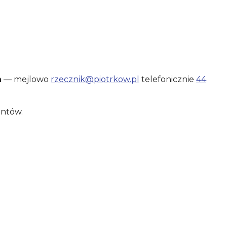
a
— mejlowo
rzecznik@piotrkow.pl
telefonicznie
44
entów.