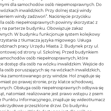
zonymi dla samochodów osób niepełnosprawnych. Do
ózkach inwalidzkich. Przy dolnej stacji windy
mieniem windy zadzwoń”. Naciśnięcie przycisku
dla osób niepełnosprawnych powinny skorzystać z
ę na parterze budynku. Obowiązuje zakaz
rawnych. W budynku funkcjonuje system kolejkowy
rzystania z tłumacza języka migowego. Usługa
dzinach pracy Urzędu Miasta. 2. Budynek przy ul.
 frontowej od strony ul. Szkolnej. Przed budynkiem
a samochodów osób niepełnosprawnych, które
ce dostęp dla osób na wózku inwalidzkim. Wejście do
la osób poruszających się na wózkach inwalidzkich,
nka zamontowanego przy windzie. Hol znajduje się
omiast po prawej stronie, przy klatce schodowej,
prawnych. Obsługa osób niepełnosprawnych odbywa się
t, natomiast realizowane jest prawo wstępu z psem
ie Punktu Informacyjnego, znajduje się wideotłumacz
noskrzydłowe przeszklone drzwi. Do budynku