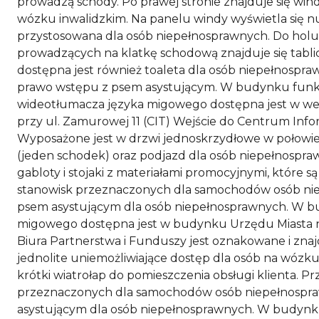
prowadzą schody. Po prawej stronie znajduje się win
wózku inwalidzkim. Na panelu windy wyświetla się n
przystosowana dla osób niepełnosprawnych. Do holu 
prowadzących na klatkę schodową znajduje się tablic
dostępna jest również toaleta dla osób niepełnospra
prawo wstępu z psem asystującym. W budynku funkcj
wideotłumacza języka migowego dostępna jest w wej
przy ul. Zamurowej 11 (CIT) Wejście do Centrum Infor
Wyposażone jest w drzwi jednoskrzydłowe w połowie
(jeden schodek) oraz podjazd dla osób niepełnospra
gabloty i stojaki z materiałami promocyjnymi, któr
stanowisk przeznaczonych dla samochodów osób nie
psem asystującym dla osób niepełnosprawnych. W bu
migowego dostępna jest w budynku Urzędu Miasta na u
Biura Partnerstwa i Funduszy jest oznakowane i zna
jednolite uniemożliwiające dostęp dla osób na wózk
krótki wiatrołap do pomieszczenia obsługi klienta.
przeznaczonych dla samochodów osób niepełnospraw
asystującym dla osób niepełnosprawnych. W budynku