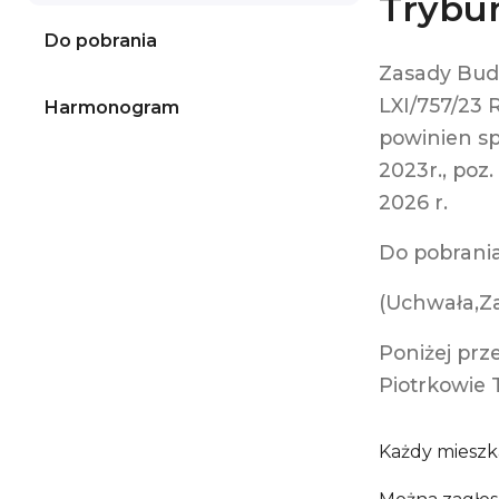
Trybu
Do pobrania
Zasady Bud
LXI/757/23 
Harmonogram
powinien sp
2023r., poz
2026 r.
Do pobrani
(Uchwała,Za
Poniżej prz
Piotrkowie 
Każdy mieszk