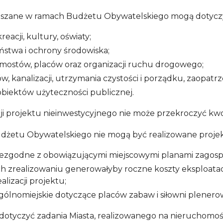
aszane w ramach Budżetu Obywatelskiego mogą dotyczy
reacji, kultury, oświaty;
ństwa i ochrony środowiska;
, mostów, placów oraz organizacji ruchu drogowego;
, kanalizacji, utrzymania czystości i porządku, zaopatrz
biektów użyteczności publicznej.
cji projektu nieinwestycyjnego nie może przekroczyć kwo
żetu Obywatelskiego nie mogą być realizowane projek
niezgodne z obowiązującymi miejscowymi planami zagos
ch zrealizowaniu generowałyby roczne koszty eksploata
alizacji projektu;
ogólnomiejskie dotyczące placów zabaw i siłowni plenerow
 dotyczyć zadania Miasta, realizowanego na nieruchomoś