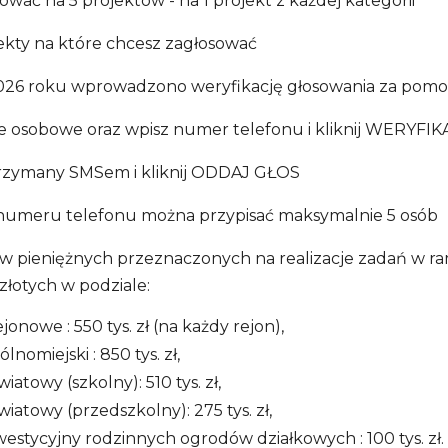
wać na 5 projektów - na 1 projekt z każdej kategorii
ekty na które chcesz zagłosować
026 roku wprowadzono weryfikację głosowania za po
e osobowe oraz wpisz numer telefonu i kliknij WERY
rzymany SMSem i kliknij ODDAJ GŁOS
numeru telefonu można przypisać maksymalnie 5 osób
 pieniężnych przeznaczonych na realizacje zadań w r
złotych w podziale:
jonowe : 550 tys. zł (na każdy rejon),
lnomiejski : 850 tys. zł,
iatowy (szkolny): 510 tys. zł,
wiatowy (przedszkolny): 275 tys. zł,
westycyjny rodzinnych ogrodów działkowych : 100 tys. zł.