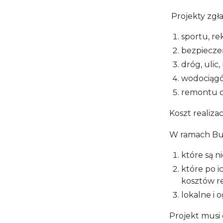
Projekty zgł
sportu, rek
bezpiecze
dróg, ulic
wodociągów
remontu o
Koszt realiza
W ramach Bud
które są 
które po i
kosztów re
lokalne i 
Projekt musi