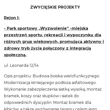
ZWYCIĘSKIE PROJEKTY
Rejon I:
- Park sportowy „Wyzwolenie” -miejska
przestrzeń sportu, rekreacji i wypoczynku dla
różnych grup wiekowych, promująca aktywny i
zdrowy tryb życia połączony z integracją
społeczną.
ul. Leonarda 12/14
Opis projektu: Budowa boiska wielofunkcyjnego.
Modernizacja istniejącego podłoża asfaltowego.
Wykonanie zabezpieczenia siatką wysoką, montaż
bramek, koszy oraz słupków i siatek do
odpowiednich dyscyplin. Montaż bramek dla
kibiców, a także wyrównanie terenu celem jego