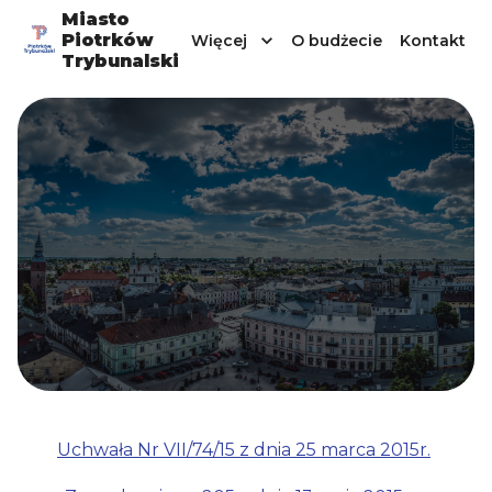
Miasto
Piotrków
Więcej
O budżecie
Kontakt
Trybunalski
Uchwała Nr VII/74/15 z dnia 25 marca 2015r.