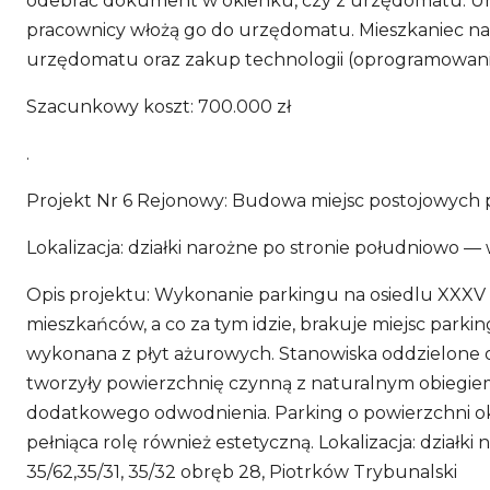
odebrać dokument w okienku, czy z urzędomatu. Urz
pracownicy włożą go do urzędomatu. Mieszkaniec na
urzędomatu oraz zakup technologii (oprogramowani
Szacunkowy koszt: 700.000 zł
.
Projekt Nr 6 Rejonowy: Budowa miejsc postojowych p
Lokalizacja: działki narożne po stronie południowo — w
Opis projektu: Wykonanie parkingu na osiedlu XXXV
mieszkańców, a co za tym idzie, brakuje miejsc park
wykonana z płyt ażurowych. Stanowiska oddzielone o
tworzyły powierzchnię czynną z naturalnym obiegiem 
dodatkowego odwodnienia. Parking o powierzchni ok
pełniąca rolę również estetyczną. Lokalizacja: działki
35/62,35/31, 35/32 obręb 28, Piotrków Trybunalski