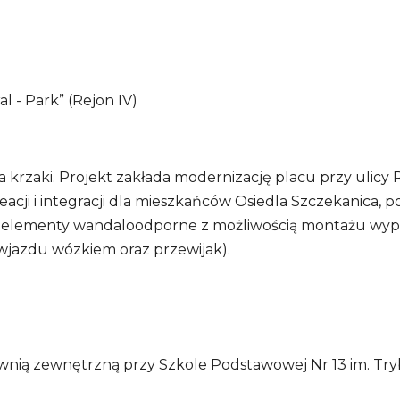
l - Park” (Rejon IV)
ła krzaki. Projekt zakłada modernizację placu przy uli
cji i integracji dla mieszkańców Osiedla Szczekanica, 
 elementy wandaloodporne z możliwością montażu wypos
 wjazdu wózkiem oraz przewijak).
łownią zewnętrzną przy Szkole Podstawowej Nr 13 im. T