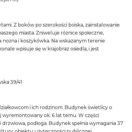
tami. Z boków po szerokości boiska, zainstalowanie
aszego miasta. Zniweluje różnice społeczne,
iłka nożna i koszykówka. Na wskazanym terenie
le wpisuje się w krajobraz osiedla, i jest
ska 39/41
 działkowcom i ich rodzinom. Budynek świetlicy o
j wyremontowany ok. 6 lat temu. W części
i drzwiowa, podłoga. Budynek spełnia wymagania 37
ltury, obiektu użyteczności publicznej.