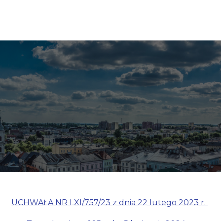
UCHWAŁA NR LXI/757/23 z dnia 22 lutego 2023 r.