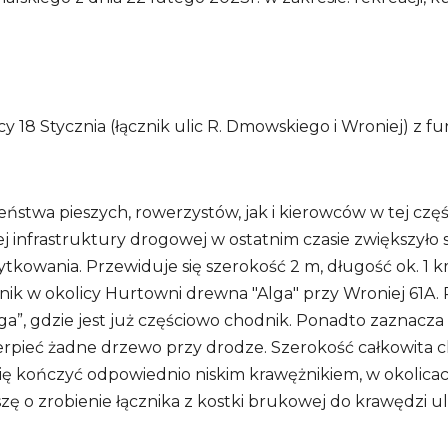
18 Stycznia (łącznik ulic R. Dmowskiego i Wroniej) z fun
ństwa pieszych, rowerzystów, jak i kierowców w tej czę
ej infrastruktury drogowej w ostatnim czasie zwiększyło
żytkowania. Przewiduje się szerokość 2 m, długość ok. 1 
dnik w okolicy Hurtowni drewna "Alga" przy Wroniej 61A
”, gdzie jest już częściowo chodnik. Ponadto zaznacza s
ierpieć żadne drzewo przy drodze. Szerokość całkowita c
ię kończyć odpowiednio niskim krawężnikiem, w okolicach 
o zrobienie łącznika z kostki brukowej do krawędzi ulic