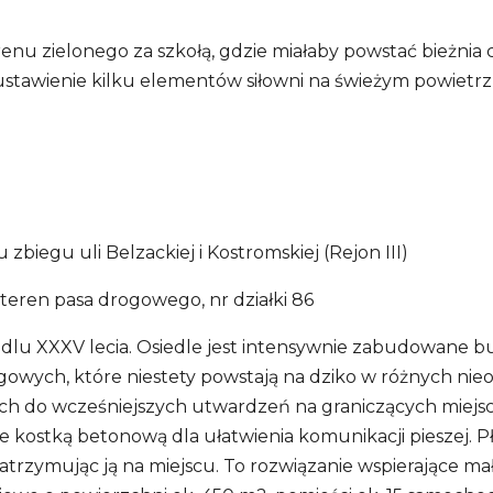
enu zielonego za szkołą, gdzie miałaby powstać bieżnia 
tawienie kilku elementów siłowni na świeżym powietrzu o
biegu uli Belzackiej i Kostromskiej (Rejon III)
, teren pasa drogowego, nr działki 86
edlu XXXV lecia. Osiedle jest intensywnie zabudowane
ingowych, które niestety powstają na dziko w różnych n
ch do wcześniejszych utwardzeń na graniczących miejsca
ie kostką betonową dla ułatwienia komunikacji pieszej.
trzymując ją na miejscu. To rozwiązanie wspierające ma