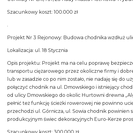
Szacunkowy koszt: 100.000 zł
.
Projekt Nr 3 Rejonowy: Budowa chodnika wzdłuż ulicy 
Lokalizacja: ul. 18 Stycznia
Opis projektu: Projekt ma na celu poprawę bezpiecze
transportu ciężarowego przez okoliczne firmy i dobr
lub w zasadzie co po nim zostało, nie nadaję się do u
połączyć chodnik na ul. Dmowskiego i istniejący cho
od ulicy Dmowskiego do okolic Hurtowni drewna „Alga
pełnić też funkcję ścieżki rowerowej nie powinno uc
przechodzi ul. Górnicza, ul. Sowia chodnik powinien s
produkcyjnym świec dekoracyjnych Euro-Kerze proszę 
Szacunkowy koszt: 300.000 zł