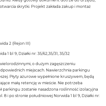
godniu. Kiedy gotowy dokument dotrze do urzędu,
arcia skrytki. Projekt zakłada zakup i montaż
da 2 (Rejon III)
 1 bl 9, Działki nr: 35/62,35/31, 35/32
 wielorodzinnymi, o dużym zagęszczeniu
ieodpowiednich miejscach. Nawierzchnia parkingu
ieszej. Płyty ażurowe wypełnione kruszywem, będą
ające małą retencję w mieście. Nie potrzeba
parkingu zostanie nasadzona roślinność izolacyjna
 8 i po stronie południowej Norwida 1 bl 9, Działki nr: