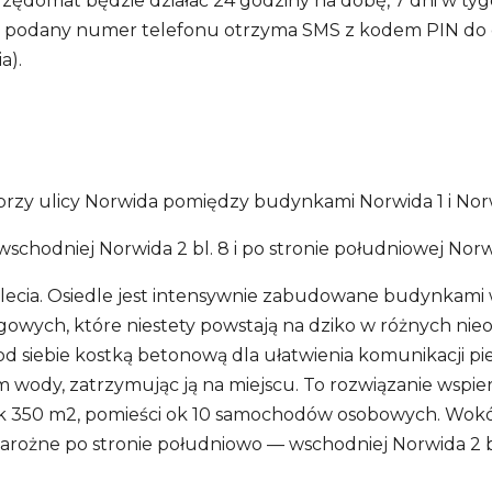
ędomat będzie działać 24 godziny na dobę, 7 dni w ty
 podany numer telefonu otrzyma SMS z kodem PIN do otw
a).
rzy ulicy Norwida pomiędzy budynkami Norwida 1 i Norwi
schodniej Norwida 2 bl. 8 i po stronie południowej Norwida
 lecia. Osiedle jest intensywnie zabudowane budynkami
ingowych, które niestety powstają na dziko w różnych n
d siebie kostką betonową dla ułatwienia komunikacji p
wody, zatrzymując ją na miejscu. To rozwiązanie wspier
 350 m2, pomieści ok 10 samochodów osobowych. Wokół 
 narożne po stronie południowo — wschodniej Norwida 2 bl.