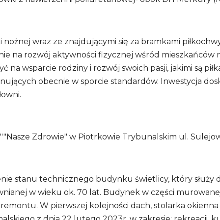
i nożnej wraz ze znajdującymi się za bramkami piłkochwy
nie na rozwój aktywności fizycznej wśród mieszkańców n
ć na wsparcie rodziny i rozwój swoich pasji, jakimi są p
ujących obecnie w sporcie standardów. Inwestycja doskona
łowni.
"Nasze Zdrowie" w Piotrkowie Trybunalskim ul. Sulejow
ienie stanu technicznego budynku świetlicy, który służy
nianej w wieku ok. 70 lat. Budynek w części murowane
montu. W pierwszej kolejności dach, stolarka okienna 
skiego z dnia 22 lutego 2023r. w zakresie: rekreacji, ku