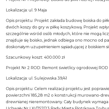
Lokalizacja: ul. 9 Maja
Opis projektu: Projekt zakłada budowę boiska do piłk
dwóch koszy do gry w piłkę koszykową. Projekt wpły
szczególnie wśród osób młodych, które nie mogą liczy
znajduje się boisko, jednak odbiega ono mocno od pan
doskonałym uzupełnieniem sąsiadującej z boiskiem si
Szacunkowy koszt: 400.000 zł
Projekt Nr 2 ROD: Remont świetlicy ogrodowej ROD "
Lokalizacja: ul. Sulejowska 39/41
Opis projektu: Celem realizacji projektu jest popraw
powierzchni 185,28 m2 o konstrukcji murowano-drew
drewnianej nieremontowany. Cały budynek wymaga re
Uchwały Nr LXI/757/23 Rady Miasta Piotrkowa Trybunal