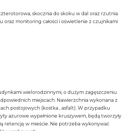
czterotorowa, skocznia do skoku w dal oraz rzutnia
raz monitoring całości i oświetlenie z czujnikami
 budynkami wielorodzinnymi, o dużym zagęszczeniu
ieodpowiednich miejscach. Nawierzchnia wykonana z
ch postojowych (kostka , asfalt). W przypadku
 Płyty ażurowe wypełnione kruszywem, będą tworzyły
łą retencję w mieście. Nie potrzeba wykonywać