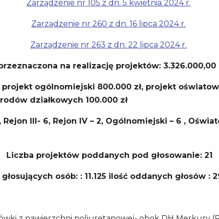
Zarządzenie nr 105 z dn. 5 kwietnia 2024 r.
Zarządzenie nr 260 z dn. 16 lipca 2024 r.
Zarządzenie nr 263 z dn. 22 lipca 2024 r.
rzeznaczona na realizację projektów: 3.326.000,00
 projekt ogólnomiejski 800.000 zł, projekt oświatow
grodów działkowych 100.000 zł
5, Rejon III- 6, Rejon IV – 2, Ogólnomiejski – 6 , Ośw
Liczba projektów poddanych pod głosowanie: 21
ć głosujących osób: : 11.125 ilość oddanych głosów : 2
ykówki z nawierzchni poliuretanowej- obok DH Merkury (Re