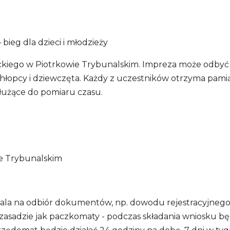
bieg dla dzieci i młodzieży
łowackiego w Piotrkowie Trybunalskim. Impreza może odb
łopcy i dziewczęta. Każdy z uczestników otrzyma pamią
łużące do pomiaru czasu.
ie Trybunalskim
ala na odbiór dokumentów, np. dowodu rejestracyjnego 
 zasadzie jak paczkomaty - podczas składania wniosku 